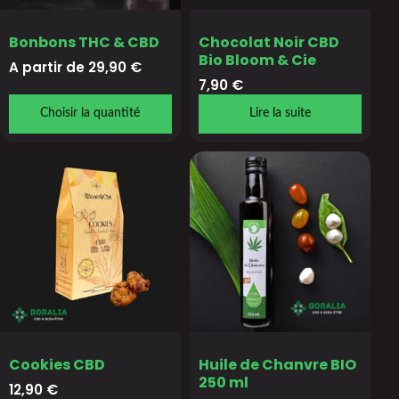
Bonbons THC & CBD
Chocolat Noir CBD
Bio Bloom & Cie
A partir de 
29,90
€
7,90
€
Choisir la quantité
Lire la suite
Cookies CBD
Huile de Chanvre BIO
250 ml
12,90
€