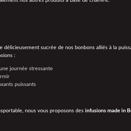
alement nos autres produits à base de chanvre.
e délicieusement sucrée de nos bonbons alliés à la pui
sions :
une journée stressante
rmir
xants puissants
nsportable, nous vous proposons des
infusions made in B