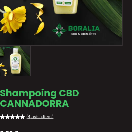
Shampoing CBD
CANNADORRA
(
4
avis client)
Noté
4
5.00
sur 5 basé