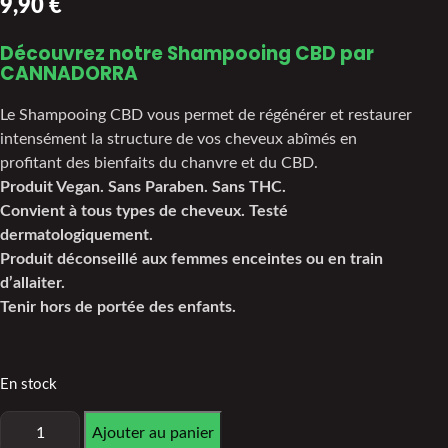
9,90
€
sur
notations
client
Découvrez notre Shampooing CBD
par
CANNADORRA
Le Shampooing CBD vous permet de régénérer et restaurer
intensément la structure de vos cheveux abîmés en
profitant des bienfaits du chanvre et du CBD.
Produit Vegan. Sans Paraben. Sans THC.
Convient à tous types de cheveux. Testé
dermatologiquement.
Produit déconseillé aux femmes enceintes ou en train
d’allaiter.
Tenir hors de portée des enfants.
En stock
Ajouter au panier