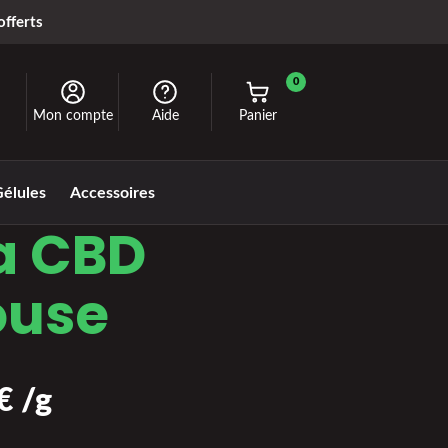
offerts
0
Mon compte
Aide
Panier
élules
Accessoires
a CBD
ouse
€
/g