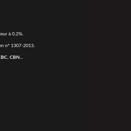
ieur à 0.2%.
en n° 1307-2013
.
CBC
,
CBN
…