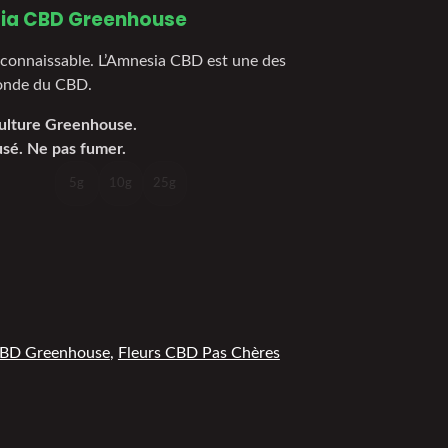
ia CBD Greenhouse
connaissable. L’Amnesia CBD est une des
monde du CBD.
Culture Greenhouse.
usé. Ne pas fumer.
5g
10g
25g
CBD Greenhouse
,
Fleurs CBD Pas Chères