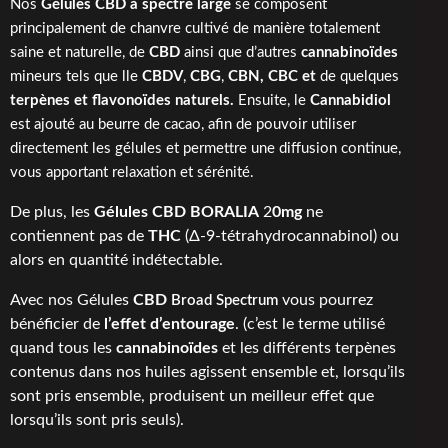
Nos
Gélules
CBD à
spectre large
se composent
principalement de chanvre cultivé de manière totalement
saine et naturelle, de
CBD
ainsi que d’autres
cannabinoïdes
mineurs tels que lle
CBDV
,
CBG
,
CBN,
CBC et
de quelques
terpènes et flavonoïdes naturels.
Ensuite, le
Cannabidiol
est ajouté au beurre de cacao, afin de pouvoir utiliser
directement les gélules et
permettre une diffusion continue,
vous apportant relaxation et sérénité.
De plus, les
Gélules CBD BORALIA
2
0mg
ne
contiennent pas de
THC
(Δ-9-tétrahydrocannabinol) ou
alors en quantité indétectable.
Avec nos Gélules
CBD
vous pourrez
Broad Spectrum
bénéficier de
l’effet d’entourage
. (c’est le terme utilisé
quand tous les
cannabinoïdes
et les différents terpènes
contenus dans nos huiles agissent ensemble et, lorsqu’ils
sont pris ensemble, produisent un meilleur effet que
lorsqu’ils sont pris seuls).