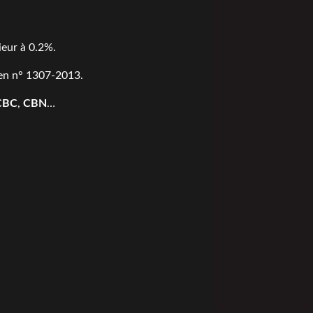
ieur à 0.2%.
en n° 1307-2013
.
CBC
,
CBN
…